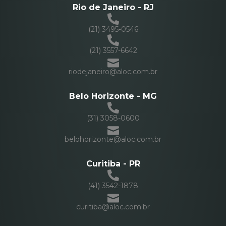
Rio de Janeiro - RJ
(21) 3495-0546
(21) 3557-6642
riodejaneiro@aloc.com.br
Belo Horizonte - MG
(31) 3058-0600
belohorizonte@aloc.com.br
Curitiba - PR
(41) 3542-1878
curitiba@aloc.com.br