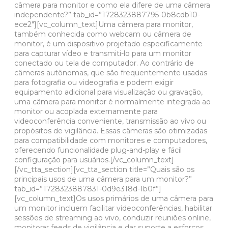
câmera para monitor e como ela difere de uma câmera
independente?” tab_id=”1728323887795-0b8cdb10-
ece2″][vc_column_text]Uma câmera para monitor,
também conhecida como webcam ou câmera de
monitor, é um dispositivo projetado especificamente
para capturar vídeo e transmiti-lo para um monitor
conectado ou tela de computador. Ao contrário de
câmeras autônomas, que são frequentemente usadas
para fotografia ou videografia e podem exigir
equipamento adicional para visualização ou gravação,
uma câmera para monitor é normalmente integrada ao
monitor ou acoplada externamente para
videoconferência conveniente, transmissão ao vivo ou
propósitos de vigilância. Essas câmeras são otimizadas
para compatibilidade com monitores e computadores,
oferecendo funcionalidade plug-and-play e fácil
configuração para usuários.[/vc_column_text]
[/vc_tta_section][vc_tta_section title=”Quais são os
principais usos de uma câmera para um monitor?”
tab_id=”1728323887831-0d9e318d-1b0f”]
[vc_column_text]Os usos primários de uma câmera para
um monitor incluem facilitar videoconferências, habilitar
sessões de streaming ao vivo, conduzir reuniões online,
monitorar feeds de vigilância e dar suporte a esforços