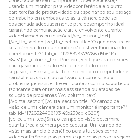
conectados ao seu computador. Quer você esteja
usando um monitor para videoconferência e o outro
para tarefas de produtividade ou espalhando seu espaço
de trabalho em ambas as telas, a câmera pode ser
posicionada adequadamente para desempenho ideal,
garantindo comunicação clara e envolvente durante
videochamadas ou reuniões.[/vc_column_text]
[/vc_tta_section][vc_tta_section title=”O que devo fazer
se a câmera do meu monitor não estiver funcionando
corretamente?” tab_id=”1728324375786-d5b6f14e-
58a3″][vc_column_text]Primeiro, verifique as conexões
para garantir que tudo esteja conectado com
segurança. Em seguida, tente reiniciar o computador e
reinstalar os drivers ou software da câmera. Se o
problema persistir, entre em contato com o suporte do
fabricante para obter mais assistência ou etapas de
solução de problemas.[/vc_column_text]
[/vc_tta_section][vc_tta_section title=”O campo de
visão de uma câmera para um monitor é importante?”
tab_id=”1728324408193-45b239ae-d820″]
[vc_column_text]Sim, o campo de visão determina
quanta área a câmera pode capturar. Um campo de
visão mais amplo é benéfico para situações como
videoconferência, pois permite que mais pessoas sejam