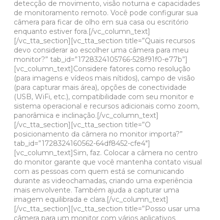
detecção de movimento, visão noturna e capacidades
de monitoramento remoto. Você pode configurar sua
câmera para ficar de olho em sua casa ou escritório
enquanto estiver fora.[/vc_column_text]
[/vc_tta_section][vc_tta_section title=”Quais recursos
devo considerar ao escolher uma câmera para meu
monitor?” tab_id=”1728324105766-528f91f0-e77b”]
[vc_column_text]Considere fatores como resolução
(para imagens e vídeos mais nítidos), campo de visão
(para capturar mais área), opções de conectividade
(USB, WiFi, etc.), compatibilidade com seu monitor e
sistema operacional e recursos adicionais como zoom,
panorâmica e inclinação.[/vc_column_text]
[/vc_tta_section][vc_tta_section title=”O
posicionamento da câmera no monitor importa?”
tab_id=”1728324160562-64df8452-cfe4″]
[vc_column_text]Sim, faz. Colocar a câmera no centro
do monitor garante que você mantenha contato visual
com as pessoas com quem está se comunicando
durante as videochamadas, criando uma experiência
mais envolvente. Também ajuda a capturar uma
imagem equilibrada e clara.[/vc_column_text]
[/vc_tta_section][vc_tta_section title=”Posso usar uma
câmera para um monitor com vários aplicativos