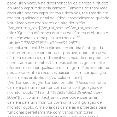
papel significativo na determinação da clareza e nitidez
do vídeo capturado pela câmera. Câmeras de resolução
mais alta podem capturar mais detalhes, resultando em
melhor qualidade geral do vídeo, especialmente quando
visualizado em monitores de alta definição.
[/vc_column_text][/vc_tta_section][vc_tta_section
title=”Qual é a diferença entre uma câmera embutida e
uma câmera externa para um monitor?”
tab_id=”1728324319114-a29ccc34-2457″]
[vc_column_text]Uma câmera embutida é integrada
diretamente ao monitor ou dispositivo, enquanto uma
câmera externa é um dispositivo separado que pode ser
conectado ao monitor. Câmeras externas geralmente
oferecem melhor qualidade de imagem, flexibilidade no
posicionamento e recursos adicionais em comparação
às câmeras embutidas.[/vc_column_text]
[/vc_tta_section][vc_tta_section title=”Posso usar uma
câmera para um monitor com uma configuração de
monitor duplo?” tab_id=”1728324350309-e0a217be-
503e”][vc_column_text]Sim, você pode usar uma
câmera para um monitor com uma configuração de
monitor duplo. A maioria das câmeras é projetada para
funcionar perfeitamente com vários monitores