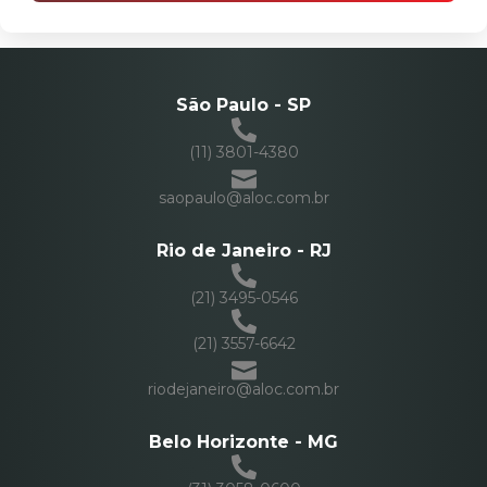
São Paulo - SP
(11) 3801-4380
saopaulo@aloc.com.br
Rio de Janeiro - RJ
(21) 3495-0546
(21) 3557-6642
riodejaneiro@aloc.com.br
Belo Horizonte - MG