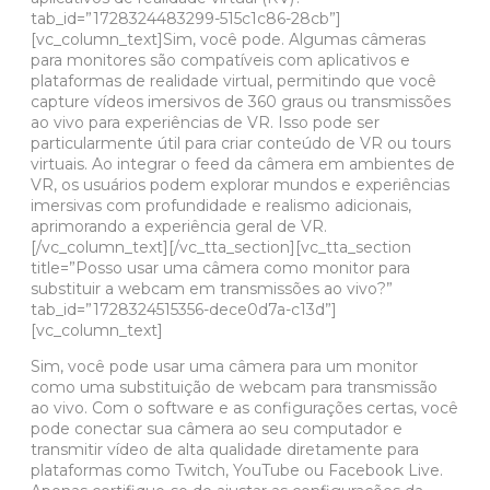
tab_id=”1728324483299-515c1c86-28cb”]
[vc_column_text]Sim, você pode. Algumas câmeras
para monitores são compatíveis com aplicativos e
plataformas de realidade virtual, permitindo que você
capture vídeos imersivos de 360 ​​graus ou transmissões
ao vivo para experiências de VR. Isso pode ser
particularmente útil para criar conteúdo de VR ou tours
virtuais. Ao integrar o feed da câmera em ambientes de
VR, os usuários podem explorar mundos e experiências
imersivas com profundidade e realismo adicionais,
aprimorando a experiência geral de VR.
[/vc_column_text][/vc_tta_section][vc_tta_section
title=”Posso usar uma câmera como monitor para
substituir a webcam em transmissões ao vivo?”
tab_id=”1728324515356-dece0d7a-c13d”]
[vc_column_text]
Sim, você pode usar uma câmera para um monitor
como uma substituição de webcam para transmissão
ao vivo. Com o software e as configurações certas, você
pode conectar sua câmera ao seu computador e
transmitir vídeo de alta qualidade diretamente para
plataformas como Twitch, YouTube ou Facebook Live.