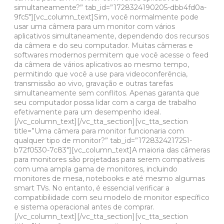
simultaneamente?” tab_id=”1728324190205-dbb4fd0a-
9fc5″][vc_column_text]Sim, você normalmente pode
usar uma câmera para um monitor com vários
aplicativos simultaneamente, dependendo dos recursos
da câmera e do seu computador. Muitas câmeras e
softwares modernos permitem que você acesse o feed
da câmera de vários aplicativos ao mesmo tempo,
permitindo que você a use para videoconferência,
transmissão ao vivo, gravação e outras tarefas
simultaneamente sem conflitos. Apenas garanta que
seu computador possa lidar com a carga de trabalho
efetivamente para um desempenho ideal.
[/vc_column_text][/vc_tta_section][vc_tta_section
title=”Uma câmera para monitor funcionaria com
qualquer tipo de monitor?” tab_id=”1728324217251-
b72f0530-7c83″][vc_column_text]A maioria das câmeras
para monitores são projetadas para serem compatíveis
com uma ampla gama de monitores, incluindo
monitores de mesa,
notebooks
e até mesmo algumas
smart TVs. No entanto, é essencial verificar a
compatibilidade com seu modelo de monitor específico
e sistema operacional antes de comprar.
[/vc_column_text][/vc_tta_section][vc_tta_section