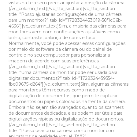
vistas na tela sem precisar ajustar a posição da câmera.
[/vc_column_text][/vc_tta_section][vc_tta_section
title=”Posso ajustar as configurações de uma câmera
para um monitor?” tab_id=”1728324433019-56f1c06b-
4636″][vc_column_text]Sim, a maioria das câmeras para
monitores vem com configurações ajustáveis ​​como
brilho, contraste, balanço de cores e foco.
Normalmente, você pode acessar essas configurações
por meio do software da câmera ou do painel de
controle no seu computador para personalizar a
imagem de acordo com suas preferências.
[/vc_column_text][/vc_tta_section][vc_tta_section
title=”Uma câmera de monitor pode ser usada para
digitalizar documentos?” tab_id=”1728324459554-
fbc09675-d264″][vc_column_text]Sim, algumas câmeras
para monitores têm recursos como modo de
digitalização de documentos, que permite capturar
documentos ou papéis colocados na frente da câmera.
Embora não sejam tão avançados quanto os scanners
de documentos dedicados, eles podem ser úteis para
digitalizações rápidas ou digitalização de documentos.
[/vc_column_text][/vc_tta_section][vc_tta_section
title=”Posso usar uma câmera como monitor com
aplicativos de realidade virtual (RV)?”