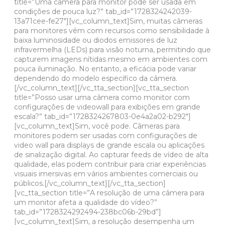
title=”Uma câmera para monitor pode ser usada em
condições de pouca luz?” tab_id=”1728324242039-
13a71cee-fe27″][vc_column_text]Sim, muitas câmeras
para monitores vêm com recursos como sensibilidade à
baixa luminosidade ou diodos emissores de luz
infravermelha (LEDs) para visão noturna, permitindo que
capturem imagens nítidas mesmo em ambientes com
pouca iluminação. No entanto, a eficácia pode variar
dependendo do modelo específico da câmera.
[/vc_column_text][/vc_tta_section][vc_tta_section
title=”Posso usar uma câmera como monitor com
configurações de videowall para exibições em grande
escala?” tab_id=”1728324267803-0e4a2a02-b292″]
[vc_column_text]Sim, você pode. Câmeras para
monitores podem ser usadas com configurações de
video wall para displays de grande escala ou aplicações
de sinalização digital. Ao capturar feeds de vídeo de alta
qualidade, elas podem contribuir para criar experiências
visuais imersivas em vários ambientes comerciais ou
públicos.[/vc_column_text][/vc_tta_section]
[vc_tta_section title=”A resolução de uma câmera para
um monitor afeta a qualidade do vídeo?”
tab_id=”1728324292494-238bc06b-29bd”]
[vc_column_text]Sim, a resolução desempenha um