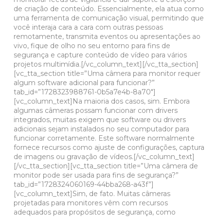
de criação de conteúdo. Essencialmente, ela atua como
uma ferramenta de comunicação visual, permitindo que
você interaja cara a cara com outras pessoas
remotamente, transmita eventos ou apresentações ao
vivo, fique de olho no seu entorno para fins de
segurança e capture conteúdo de vídeo para vários
projetos multimídia.[/vc_column_text][/vc_tta_section]
[vc_tta_section title=”Uma câmera para monitor requer
algum software adicional para funcionar?”
tab_id=”1728323988761-0b5a7e4b-8a70″]
[vc_column_text]Na maioria dos casos, sim. Embora
algumas câmeras possam funcionar com drivers
integrados, muitas exigem que software ou drivers
adicionais sejam instalados no seu computador para
funcionar corretamente. Este software normalmente
fornece recursos como ajuste de configurações, captura
de imagens ou gravação de vídeos.[/vc_column_text]
[/vc_tta_section][vc_tta_section title=”Uma câmera de
monitor pode ser usada para fins de segurança?”
tab_id=”1728324060169-44bba268-a43f”]
[vc_column_text]Sim, de fato. Muitas câmeras
projetadas para monitores vêm com recursos
adequados para propósitos de segurança, como