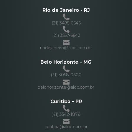
Rio de Janeiro - RJ
(21) 3495-0546
(21) 3557-6642
riodejaneiro@aloc.com.br
Belo Horizonte - MG
(31) 3058-0600
belohorizonte@aloc.com.br
Curitiba - PR
(41) 3542-1878
curitiba@aloc.com.br