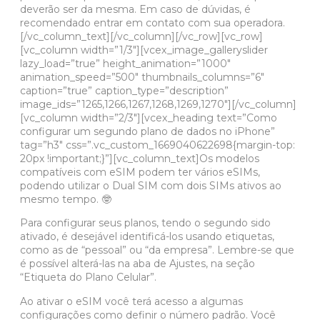
deverão ser da mesma. Em caso de dúvidas, é
recomendado entrar em contato com sua operadora.
[/vc_column_text][/vc_column][/vc_row][vc_row]
[vc_column width=”1/3″][vcex_image_galleryslider
lazy_load=”true” height_animation=”1000″
animation_speed=”500″ thumbnails_columns=”6″
caption=”true” caption_type=”description”
image_ids=”1265,1266,1267,1268,1269,1270″][/vc_column]
[vc_column width=”2/3″][vcex_heading text=”Como
configurar um segundo plano de dados no iPhone”
tag=”h3″ css=”.vc_custom_1669040622698{margin-top:
20px !important;}”][vc_column_text]Os modelos
compatíveis com eSIM podem ter vários eSIMs,
podendo utilizar o Dual SIM com dois SIMs ativos ao
mesmo tempo. 🤓
Para configurar seus planos, tendo o segundo sido
ativado, é desejável identificá-los usando etiquetas,
como as de “pessoal” ou “da empresa”. Lembre-se que
é possível alterá-las na aba de Ajustes, na seção
“Etiqueta do Plano Celular”.
Ao ativar o eSIM você terá acesso a algumas
configurações como definir o número padrão. Você