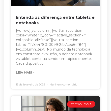
Entenda as diferença entre tablets e
notebooks
[vc_row][vc_column][vc_tta_accordion
color=”white” c_icon=”” active_section=””
collapsible_all=”true”][vc_tta_section
tab_id=”1734478010099-2fb7ceb6-ff84″]
[vc_column_text] No mundo da tecnologia
em constante evolução, o debate notebook
vs tablet continua sendo um tópico quente.
Cada dispositivo
LEIA MAIS »
15 de fevereiro de 2025
Nenhum comentário
TECNOLOGIA