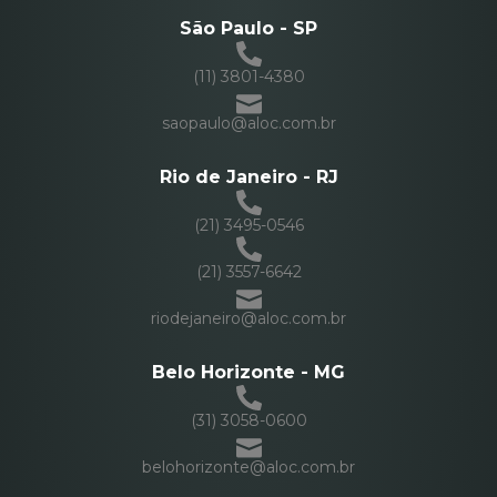
São Paulo - SP
(11) 3801-4380
saopaulo@aloc.com.br
Rio de Janeiro - RJ
(21) 3495-0546
(21) 3557-6642
riodejaneiro@aloc.com.br
Belo Horizonte - MG
(31) 3058-0600
belohorizonte@aloc.com.br