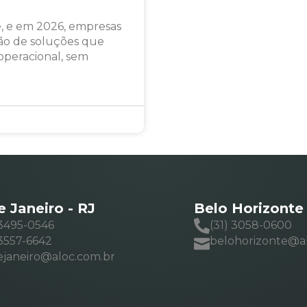
, e em 2026, empresas
ão de soluções que
 operacional, sem
e Janeiro - RJ
Belo Horizonte
 3495-0546
(31) 3058-0600
 3557-6642
belohorizonte@a
ejaneiro@aloc.com.br