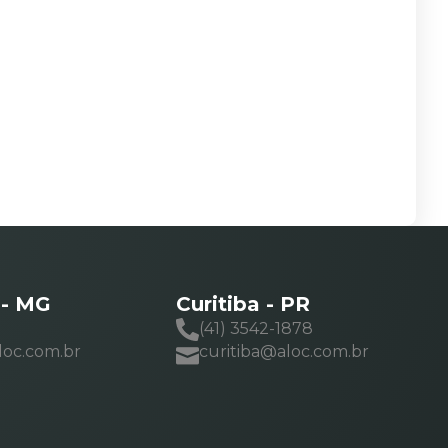
 - MG
Curitiba - PR
(41) 3542-1878
loc.com.br
curitiba@aloc.com.br