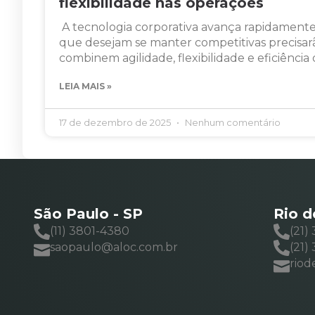
flexibilidade nas operações
A tecnologia corporativa avança rapidamente
que desejam se manter competitivas precisar
combinem agilidade, flexibilidade e eficiência
LEIA MAIS »
17 de dezembro de 2025
Nenhum comentário
São Paulo - SP
Rio d
(11) 3801-4380
(21)
saopaulo@aloc.com.br
(21)
riod