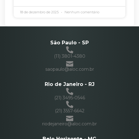
18 de dezembro de 2025
Nenhum comentário
São Paulo - SP
(11) 3801-4380
saopaulo@aloc.com.br
Rio de Janeiro - RJ
(21) 3495-0546
(21) 3557-6642
riodejaneiro@aloc.com.br
Belo Horizonte - MG