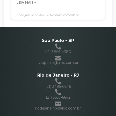
LEIA MAIS »
27 de janeiro de 2026
Nenhum comentário
São Paulo - SP
(11) 3801-4380
saopaulo@aloc.com.br
Rio de Janeiro - RJ
(21) 3495-0546
(21) 3557-6642
riodejaneiro@aloc.com.br