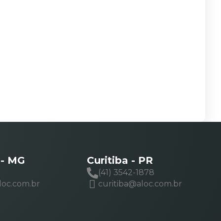
 - MG
Curitiba - PR
(41) 3542-1878
loc.com.br
curitiba@aloc.com.br