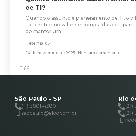
de TI?
Quando o assunto é planejamento de TI, o ol
concentrar no valor de compra dos equipamen
de manter um
Leia mais »
20 de novembro de 2025
Nenhum comentário
São Paulo - SP
Rio d
(11) 3801-4380
(21)
saopaulo@aloc.com.br
(21)
riod