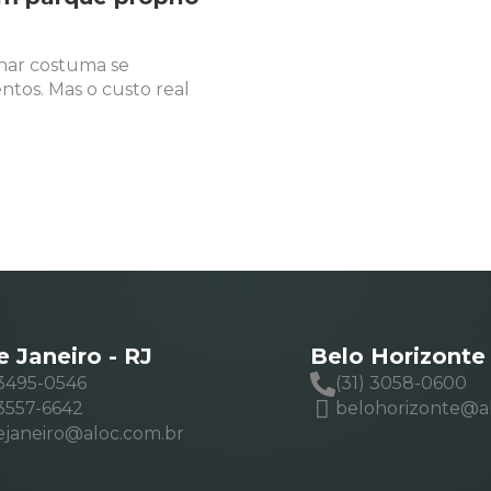
har costuma se
tos. Mas o custo real
e Janeiro - RJ
Belo Horizonte
 3495-0546
(31) 3058-0600
 3557-6642
belohorizonte@a
ejaneiro@aloc.com.br